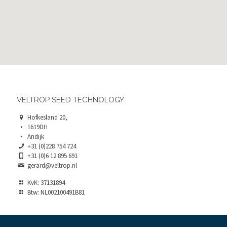
VELTROP SEED TECHNOLOGY
Hofkesland 20,
1619DH
Andijk
+31 (0)228 754 724
+31 (0)6 12 895 691
gerard@veltrop.nl
KvK: 37131894
Btw: NL002100491B81