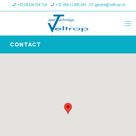
+31 (0)228 754 724
+31 (0)6 12 895 691
gerard@veltrop.nl
CONTACT