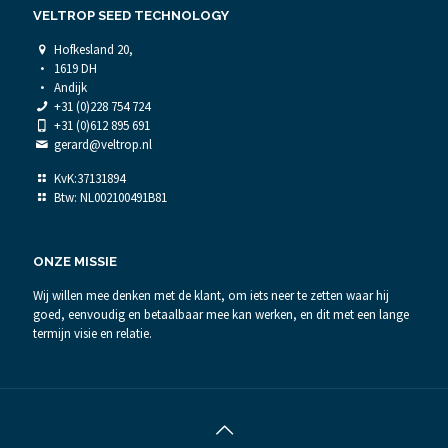
VELTROP SEED TECHNOLOGY
Hofkesland 20,
1619 DH
Andijk
+31 (0)228 754 724
+31 (0)612 895 691
gerard@veltrop.nl
KvK:37131894
Btw: NL002100491B81
ONZE MISSIE
Wij willen mee denken met de klant, om iets neer te zetten waar hij
goed, eenvoudig en betaalbaar mee kan werken, en dit met een lange
termijn visie en relatie.